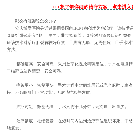
>>>想了解详细的治疗方案，点击进入咨
那么有肛裂该怎么办？
安庆博爱医院是通过采用美国的HCPT微创术为您治疗，该技术
直肠纤维镜进入到肛门里面，通过监视器，直接对肛管裂口进行微创
证该技术对治疗肛裂有较好疗效，且具有无痛、无需住院、且手术时
方法。
精确度高，安全可靠：采用数字化视觉精确定位，手术在电脑精
干结部位边界清楚，安全可靠。
来自重庆48岁的刘女士
痛苦更小，恢复更快：手术过程中对病灶局部或完全麻醉，患者
上...
[详细]
快、不影响肛门正常功能，无后遗症和并发症。
治疗时短，微创无痛：手术只需十几分钟，无疼痛，出血少。
治疗彻底，杜绝复发：在短时间内达到治疗部位组织坏死、干结
绝复发。