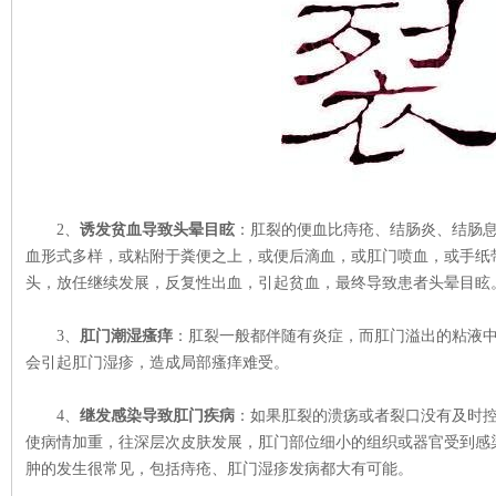
2、
诱发贫血导致头晕目眩
：肛裂的便血比痔疮、结肠炎、结肠
血形式多样，或粘附于粪便之上，或便后滴血，或肛门喷血，或手纸
头，放任继续发展，反复性出血，引起贫血，最终导致患者头晕目眩
3、
肛门潮湿瘙痒
：肛裂一般都伴随有炎症，而肛门溢出的粘液
会引起肛门湿疹，造成局部瘙痒难受。
4、
继发感染导致肛门疾病
：如果肛裂的溃疡或者裂口没有及时
使病情加重，往深层次皮肤发展，肛门部位细小的组织或器官受到感
肿的发生很常见，包括痔疮、肛门湿疹发病都大有可能。