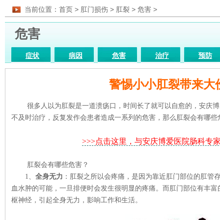
当前位置：
首页
>
肛门损伤
>
肛裂
>
危害
>
危害
症状
病因
危害
治疗
预防
药物
图片
医院
检查
饮食
警惕小小肛裂带来大
很多人以为肛裂是一道溃疡口，时间长了就可以自愈的，安庆博
不及时治疗，反复发作会患者造成一系列的危害，那么肛裂会有哪些
>>>点击这里，与安庆博爱医院肠科专家
肛裂会有哪些危害？
1、
全身无力
：肛裂之所以会疼痛，是因为靠近肛门部位的肛管
血水肿的可能，一旦排便时会发生很明显的疼痛。而肛门部位有丰富
枢神经，引起全身无力，影响工作和生活。