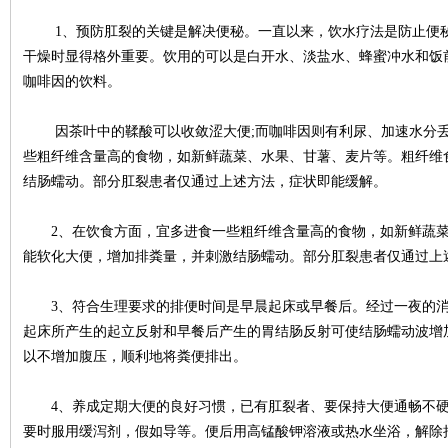
1、预防肛裂的关键是解决便秘。一直以来，饮水疗法是防止便秘
干燥时显得格外重要。饮用的可以是白开水、淡盐水、蜂蜜冲水和饭
咖啡因的饮料。
因茶叶中的鞣酸可以收敛涩大便;而咖啡因则有利尿、加速水分丢
些粗纤维含量高的食物，如新鲜蔬菜、水果、甘薯、麦片等。粗纤维
结肠蠕动。部分肛裂患者仅通过上述方法，症状即能缓解。
2、在饮食方面，宜多进食一些粗纤维含量高的食物，如新鲜蔬菜
能软化大便，增加排粪量，并刺激结肠蠕动。部分肛裂患者仅通过上
来自重庆48岁的刘女士年轻时患
我非常信赖
上...
[详细]
海...
[详细]
3、符合生理要求的排便时间是早晨起床或早餐后。经过一夜的消
起床所产生的起立反射和早餐后产生的胃结肠反射可使结肠蠕动波增
以不增加腹压，顺利地将粪便排出。
4、养成定期大便的良好习惯，已有肛裂者、要保持大便通畅不硬
要时服用缓泻剂，假如导等。便后用高锰酸钾溶液或热水坐浴，解除