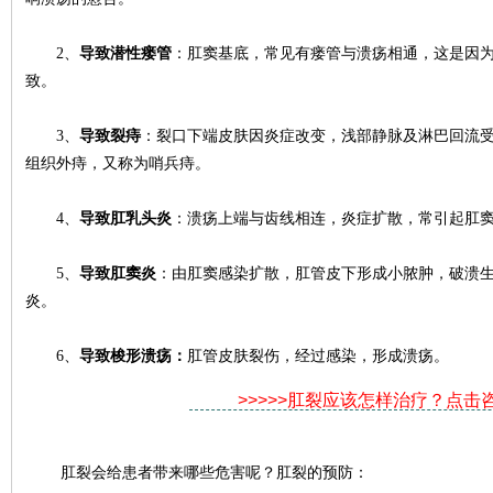
2、
导致潜性瘘管
：肛窦基底，常见有瘘管与溃疡相通，这是因
致。
3、
导致裂痔
：裂口下端皮肤因炎症改变，浅部静脉及淋巴回流
组织外痔，又称为哨兵痔。
4、
导致肛乳头炎
：溃疡上端与齿线相连，炎症扩散，常引起肛
5、
导致肛窦炎
：由肛窦感染扩散，肛管皮下形成小脓肿，破溃
炎。
6、
导致梭形溃疡：
肛管皮肤裂伤，经过感染，形成溃疡。
>>>>>肛裂应该怎样治疗？点击
肛裂会给患者带来哪些危害呢？肛裂的预防：