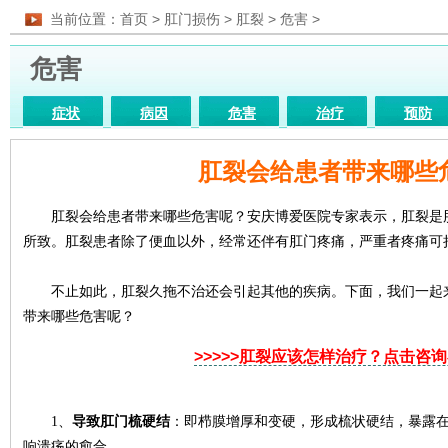
当前位置：
首页
>
肛门损伤
>
肛裂
>
危害
>
危害
症状
病因
危害
治疗
预防
药物
图片
医院
检查
饮食
肛裂会给患者带来哪些
肛裂会给患者带来哪些危害呢？安庆博爱医院专家表示，肛裂是肛
所致。肛裂患者除了便血以外，经常还伴有肛门疼痛，严重者疼痛可
不止如此，肛裂久拖不治还会引起其他的疾病。下面，我们一起来
带来哪些危害呢？
>>>>>肛裂应该怎样治疗？点击咨
1、
导致肛门梳硬结
：即栉膜增厚和变硬，形成梳状硬结，暴露
响溃疡的愈合。